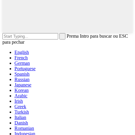
Prema Intro para buscar ou ESC
para pechar
English
French
German
Portuguese
Spanish
Russian
Japanese
Korean
Arabic
Irish
Greek
Turkish
Italian
Danish
Romanian
Indonesian